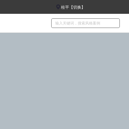
桂平【切换】