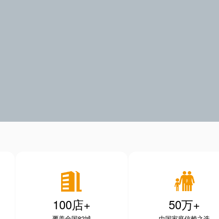
100店+
50万+
覆盖全国82城
中国家庭信赖之选