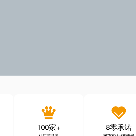
100家+
8零承诺
供应商品牌
25项不达标砸无赦